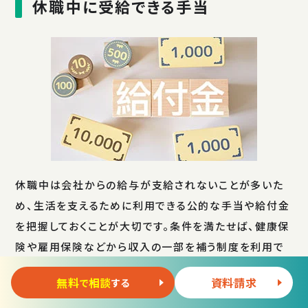
休職中に受給できる手当
休職中は会社からの給与が支給されないことが多いた
め、生活を支えるために利用できる公的な手当や給付金
を把握しておくことが大切です。条件を満たせば、健康保
険や雇用保険などから収入の一部を補う制度を利用で
きます。どの手当が対象になるかは、休職の理由や働き
無料
相談
資料請求
で
する
方によって異なるため、早めに概要を確認しておくと安心