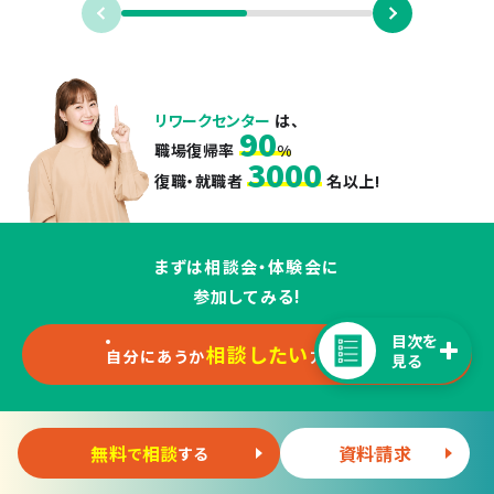
リワークセンター
は、
90
職場復帰率
%
3000
復職・就職者
名以上!
まずは相談会・体験会に
参加してみる!
目次を
相談したい
自分にあうか
方はこちら
見る
無料
相談
資料請求
目次：
リワークセンター岡山
で
する
リワークセンターのことを
もっと知る