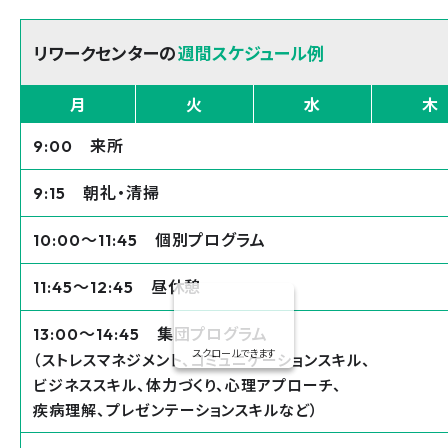
リワークセンターの
週間スケジュール例
月
火
水
木
来所
9:00
朝礼・清掃
9:15
〜
個別プログラム
10:00
11:45
〜
昼休憩
11:45
12:45
〜
集団プログラム
13:00
14:45
スクロールできます
（ストレスマネジメント、コミュニケーションスキル、
ビジネススキル、体力づくり、心理アプローチ、
疾病理解、プレゼンテーションスキルなど）