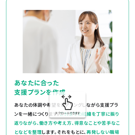
あなたに合った
支援プランを作成
あなたの体調や希望をヒアリングしながら支援プラ
ンを一緒につくります。
スクロールできます
これまでの経緯を丁寧に振り
返りながら、働き方や考え方、得意なことや苦手なこ
となどを整理
します。それをもとに、
再発しない職場