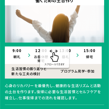
働くための土台作り
9:00
12:00
13:00
15:00
朝礼
お昼休憩
昼礼
帰宅
帰宅
スクロールできます
生活習慣の振り返りと
プログラム見学・参加
新たな工夫の検討
心身のリカバリーを最優先し、健康的な生活リズムと活動
の土台を作ります。復帰に必要な生活習慣とセルフケアを
確立し、仕事復帰までの流れを確認します。