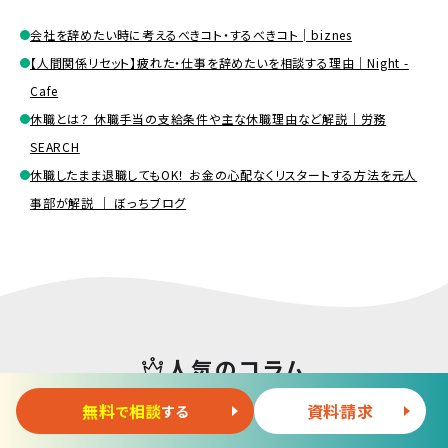
会社を辞めたい時に考えるべきコト・するべきコト│biznes
【人間関係リセット】疲れた・仕事を辞めたいを相談する理由｜Night -
Cafe
休職とは？ 休職手当の支給条件や主な休職理由など解説｜労務
SEARCH
休職したまま退職してもOK！ お金の心配なくリスタートする方法を元人
事部が解説 ｜ ぼっちブログ
人気のコラム
無料
相談
資料請求
で
する
2025/07/16
202