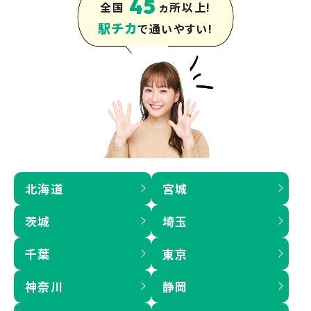
45
全国
ヵ所以上!
駅チカ
で通いやすい!
北海道
宮城
茨城
埼玉
千葉
東京
神奈川
静岡