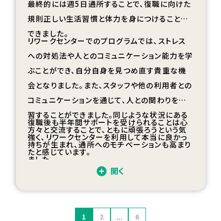
最終的には週
5
日通所することで、復職に向けた
規則正しい生活習慣と体力を身につけることが
できました。
リワークセンターでのプログラムでは、ストレス
への対処法や人とのコミュニケーション能力を学
ぶことができ、自分自身を見つめ直す貴重な機
会となりました。また、スタッフや他の利用者との
コミュニケーションを通じて、人との関わりを練
習することができました。同じような状況にある
復職後も半年間サポートを受けられることは心
方々と交流することで、ともに頑張ろうという気
強く、リワークセンターを利用して本当に良かっ
持ちが生まれ、通所へのモチベーションも高まり
たと感じています。
ました。
開く
...
1
2
6