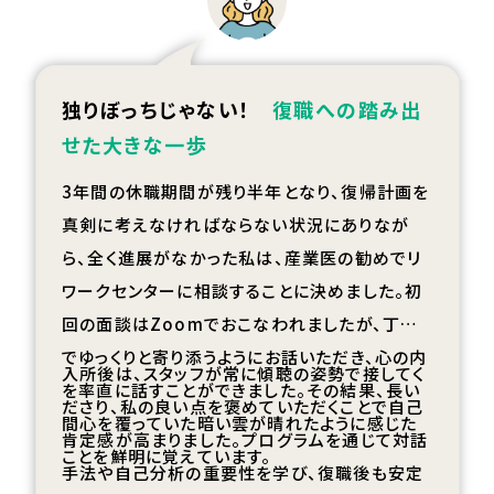
独りぼっちじゃない！
復職への踏み出
せた大きな一歩
3
年間の休職期間が残り半年となり、復帰計画を
真剣に考えなければならない状況にありなが
ら、全く進展がなかった私は、産業医の勧めでリ
ワークセンターに相談することに決めました。初
回の面談は
Zoom
でおこなわれましたが、丁寧
でゆっくりと寄り添うようにお話いただき、心の内
入所後は、スタッフが常に傾聴の姿勢で接してく
を率直に話すことができました。その結果、長い
ださり、私の良い点を褒めていただくことで自己
間心を覆っていた暗い雲が晴れたように感じた
肯定感が高まりました。プログラムを通じて対話
ことを鮮明に覚えています。
手法や自己分析の重要性を学び、復職後も安定