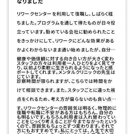
なりました
リワークセンターを利用して復職し、しばらく経
ちました。プログラムを通して得たものが日々役
立っています。勤めている会社に勧められたこと
をきっかけにして、リワークにどんな効果がある
かよくわからないまま通い始めましたが、自分の
健康や価値観に対する向き合い方が大きく変わ
スタッフの方々は利用者一人ひとりをよく見てサ
り、以前より柔軟に生きられるようになったと感
ポートしてくれます。メンタルクリニックの先生は
じています。
診察時間が限られますが、こちらでは時間をか
けて相談できます。また、スタッフごとに違った視
点をくれるため、考え方が偏らないのも良い点で
す。リワークセンターの雰囲気は明るく、物理的に
復職や転職に不安がある方はもちろん、自分の
も明るいです。もちろん利用者は入れ替わってい
ことをじっくり考えることが今までなかったという
くので、雰囲気もちょっとずつ変わります。それで
方にもおすすめです。私にとっては、人生で大切