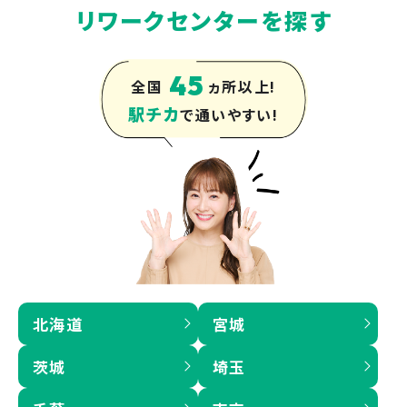
リワークセンターを探す
45
全国
ヵ所以上!
駅チカ
で通いやすい!
北海道
宮城
茨城
埼玉