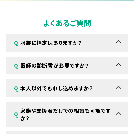
よくあるご質問
Q
服装に指定はありますか？
A
特にございません。普段通りの服装でお越しくだ
Q
医師の診断書が必要ですか？
さい。
A
ご参加に診断書などの書類は必要ありません。
Q
本人以外でも申し込めますか？
お気軽にお申し込みください。
A
はい、ご本人さま以外に、ご家族や支援機関の方
家族や支援者だけでの相談も可能です
Q
のお申し込みも可能です。
か？