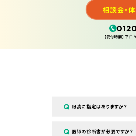
相談会・
012
【受付時間】
平日 9
Q
服装に指定はありますか？
A
特にございません。普段通りの服装で
Q
医師の診断書が必要ですか？