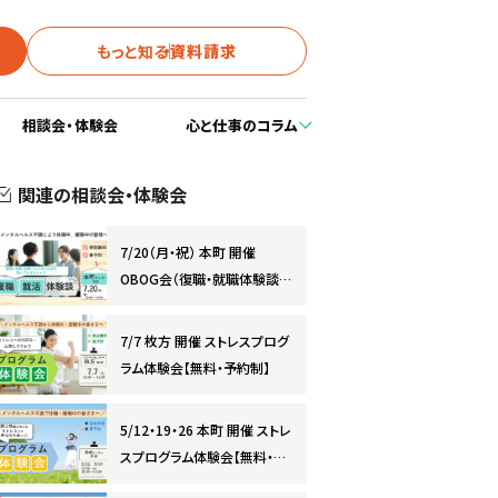
もっと知る
資料請求
相談会・体験会
心と仕事のコラム
関連の相談会・体験会
7/20（月・祝） 本町 開催
OBOG会（復職・就職体験談）
【無料・予約制】
7/7 枚方 開催 ストレスプログ
ラム体験会【無料・予約制】
5/12・19・26 本町 開催 ストレ
スプログラム体験会【無料・予
約制】