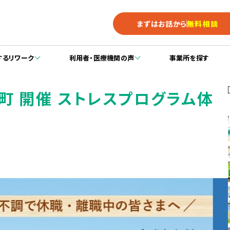
まずはお話から
無料相談
するリワーク
利用者・医療機関の声
事業所を探す
8 本町 開催 ストレスプログラム体
】