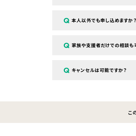
A
ご参加に診断書などの書類は必要あり
Q
本人以外でも申し込めますか
A
はい、ご本人さま以外に、ご家族や支
Q
家族や支援者だけでの相談も
A
はい、ご本人が同席できない場合、ご
Q
キャンセルは可能ですか？
A
前日までのご連絡をお願いしています
こ