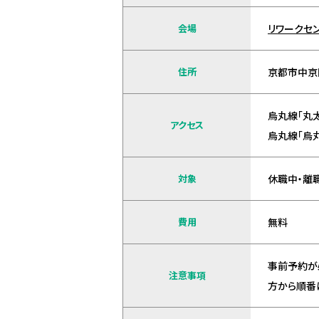
会場
リワークセン
住所
京都市中京
烏丸線「丸
アクセス
烏丸線「烏
対象
休職中・離
費用
無料
事前予約が
注意事項
方から順番