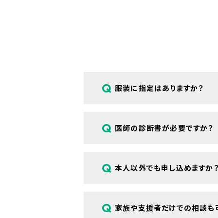
Q
服装に指定はありますか？
A
特にございません。普段通りの服装で
Q
医師の診断書が必要ですか？
A
ご参加に診断書などの書類は必要あり
Q
本人以外でも申し込めますか
A
はい、ご本人さま以外に、ご家族や支
Q
家族や支援者だけでの相談も