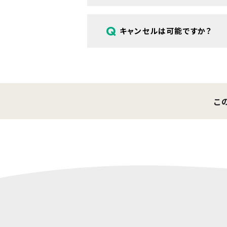
A
はい、ご本人が同席できない場合、ご
Q
キャンセルは可能ですか？
A
前日までのご連絡をお願いしています
こ