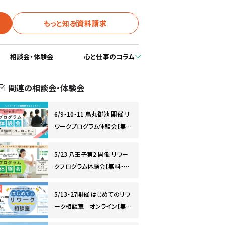
もっと知る
資料請求
相談会・体験会
心と仕事のコラム
関連の相談会・体験会
6/9・10・11 烏丸御池 開催 リ
ワークプログラム体験会【無
料・予約制】
5/23 八王子第2 開催 リワー
クプログラム体験会【無料・予
約制】
5/13・27開催 はじめてのリワ
ーク相談室｜オンライン【無
料・予約制】