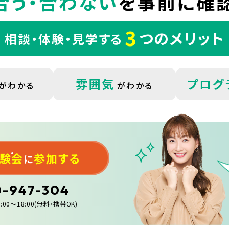
合う・合わない
を
事前に確認
3
つのメリット
相談・体験・見学する
雰囲気
プログ
がわかる
がわかる
体験会
参加する
に
0-947-304
:00〜18:00(無料・携帯OK)