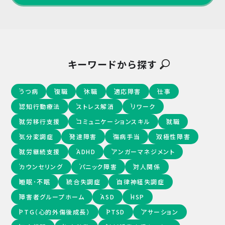
キーワードから探す
うつ病
復職
休職
適応障害
仕事
認知行動療法
ストレス解消
リワーク
就労移行支援
コミュニケーションスキル
就職
気分変調症
発達障害
傷病手当
双極性障害
就労継続支援
ADHD
アンガーマネジメント
カウンセリング
パニック障害
対人関係
睡眠･不眠
統合失調症
自律神経失調症
障害者グループホーム
ASD
HSP
PTG（心的外傷後成長）
PTSD
アサーション