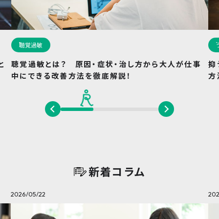
聴覚過敏
と
聴覚過敏とは？ 原因・症状・治し方から大人が仕事
抑
中にできる改善方法を徹底解説！
方
新着コラム
2026/05/22
202