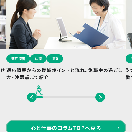
適応障害
休職
復職
させ
適応障害からの復職ポイントと流れ。休職中の過ごし
う
方・注意点まで紹介
徴
心と仕事のコラムTOPへ戻る