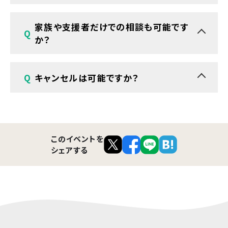
A
はい、ご本人さま以外に、ご家族や支援機関の方
家族や支援者だけでの相談も可能です
Q
のお申し込みも可能です。
か？
A
はい、ご本人が同席できない場合、ご家族・支援
Q
キャンセルは可能ですか？
者の方だけでご相談いただけます。
A
前日までのご連絡をお願いしています。
このイベントを
シェアする