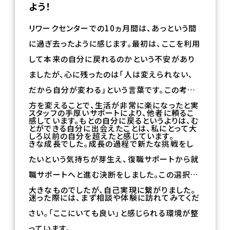
よう！
リワークセンターでの
10
ヵ月間は、あっという間
に過ぎ去ったように感じます。最初は、ここを利用
して本来の自分に戻れるのかという不安があり
ましたが、心に残ったのは「人は変えられない、
だから自分が変わる」という言葉です。この考え
方を変えることで、生活が非常に楽になったと実
スタッフの手厚いサポートにより、他者に頼るこ
感しています。もとの自分に戻るというよりは、む
とができる自分に出会えたことは、私にとって大
しろ以前の自分を超えたと感じています。
きな成長でした。成長の過程で新たな挑戦をし
たいという気持ちが芽生え、復職サポートから就
職サポートへと進む決断をしました。この選択は
大きなものでしたが、自己実現に繋がりました。
迷った際には、まず相談や体験に訪れてみてくだ
さい。「ここにいても良い」と感じられる環境が整
っています。