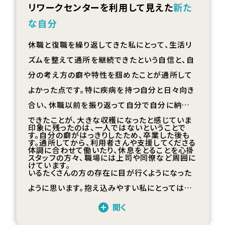
リワークセンターを利用して見えた
新た
な自分
休職と復職を繰り返してきた私にとって、生活リ
ズムを整えて通所を継続できたという自信と、自
分の考え方の癖や特性を掴めたことが通所して
よかった点です。特に疾病を持つ自分と日々向き
合い、休職以前を振り返って自分で自分に納得
できたことが、大きな収穫になったと感じていま
印象に残ったのは、一人ではないということで
す。自分の癖がはっきりしたため、卒業した後も
す。通所してから、利用者さんや支援してくださる
体調に合わせて働いたり、休息をとることを心掛
スタッフの方々、職場には上司や同僚など周囲に
けています。
いるたくさんの方の存在に目が行くようになった
ように思います。抱え込みやすい私にとっては大
きな進歩で今後も意識していきたいと思ってい
開く
ます。